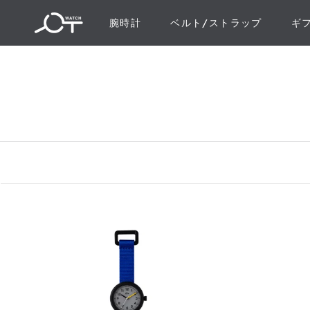
ス
腕時計
ベルト/ストラップ
ギ
キ
ギ
ッ
プ
し
て
コ
ン
テ
ン
ツ
に
移
動
す
る