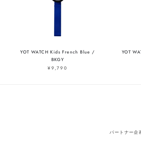
YOT WATCH Kids French Blue /
YOT WAT
BKGY
¥9,790
パートナー
企