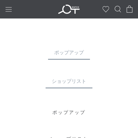
ス
キ
ッ
プ
し
て
コ
ポップアップ
ン
テ
ン
ツ
ショップリスト
に
移
動
す
ポップアップ
る