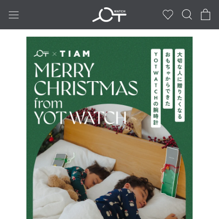
ス
キ
ッ
プ
し
て
コ
ン
テ
ン
ツ
に
移
動
す
る