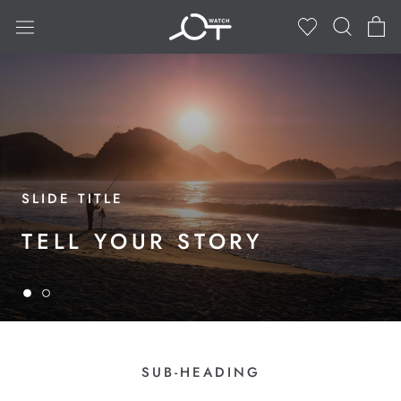
ス
キ
ッ
プ
し
て
コ
ン
テ
SLIDE TITLE
ン
ツ
TELL YOUR STORY
に
移
動
す
る
SUB-HEADING