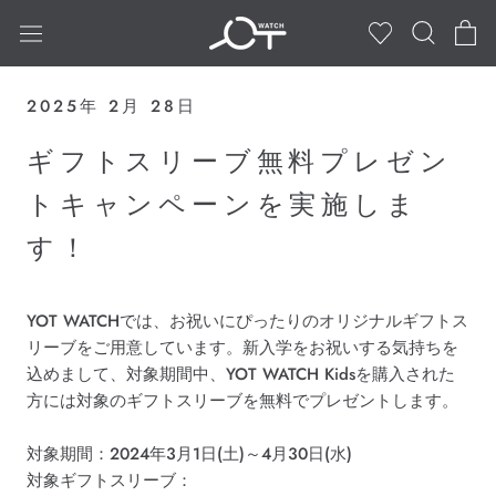
ス
キ
ッ
プ
2025年 2月 28日
し
て
ギフトスリーブ無料プレゼン
コ
トキャンペーンを実施しま
ン
テ
す！
ン
ツ
に
YOT WATCHでは、お祝いにぴったりのオリジナルギフトス
移
リーブをご用意しています。新入学をお祝いする気持ちを
動
込めまして、対象期間中、YOT WATCH Kidsを購入された
す
方には対象のギフトスリーブを無料でプレゼントします。
る
対象期間：2024年3月1日(土)～4月30日(水)
対象ギフトスリーブ：