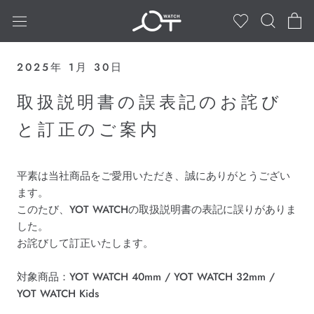
ス
キ
ッ
プ
2025年 1月 30日
し
て
取扱説明書の誤表記のお詫び
コ
と訂正のご案内
ン
テ
ン
ツ
平素は当社商品をご愛用いただき、誠にありがとうござい
に
ます。
移
このたび、YOT WATCHの取扱説明書の表記に誤りがありま
動
した。
す
お詫びして訂正いたします。
る
対象商品：YOT WATCH 40mm / YOT WATCH 32mm /
YOT WATCH Kids