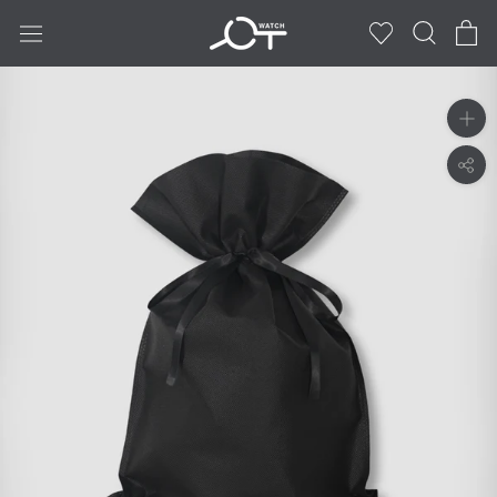
ス
キ
ッ
プ
し
て
コ
ン
テ
ン
ツ
に
移
動
す
る