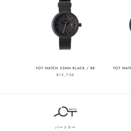
YOT WATCH 32MM BLACK / BK
YOT WAT
¥13,750
パートナー