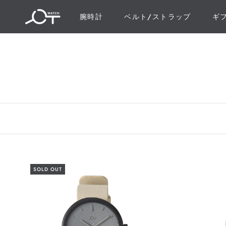
ス
腕時計
ベルト/ストラップ
ギ
キ
ギ
ッ
プ
し
て
コ
ン
テ
ン
ツ
に
移
動
SOLD OUT
す
る