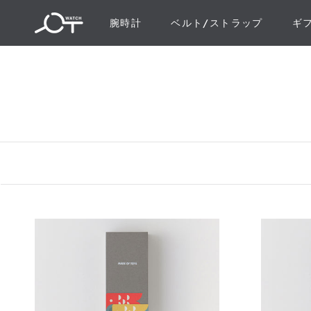
ス
腕時計
ベルト/ストラップ
ギ
キ
ギ
ッ
プ
し
て
コ
ン
テ
ン
ツ
に
移
動
す
る